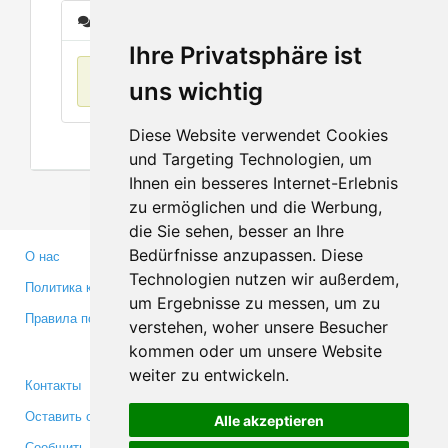
Сообщения
Ihre Privatsphäre ist
Нет данных
uns wichtig
Diese Website verwendet Cookies
und Targeting Technologien, um
Ihnen ein besseres Internet-Erlebnis
zu ermöglichen und die Werbung,
die Sie sehen, besser an Ihre
Bedürfnisse anzupassen. Diese
О нас
Партнерам
Technologien nutzen wir außerdem,
Политика конфиденциальности
Инвесторам
um Ergebnisse zu messen, um zu
Правила пользования
Пресса
verstehen, woher unsere Besucher
Медиа
kommen oder um unsere Website
weiter zu entwickeln.
Контакты
Facebook
Оставить отзыв
Twitter
Alle akzeptieren
Сообщить об ошибке
YouTube