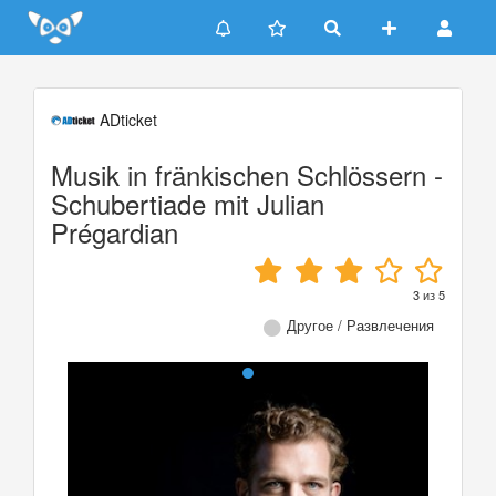
Update cookies preferences
ADticket
Musik in fränkischen Schlössern -
Schubertiade mit Julian
Prégardian
3
из
5
Другое / Развлечения