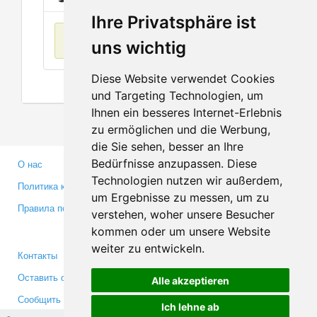
Ihre Privatsphäre ist
Нет данных
uns wichtig
Diese Website verwendet Cookies
und Targeting Technologien, um
Ihnen ein besseres Internet-Erlebnis
zu ermöglichen und die Werbung,
die Sie sehen, besser an Ihre
Bedürfnisse anzupassen. Diese
О нас
Партнерам
Technologien nutzen wir außerdem,
Политика конфиденциальности
Инвесторам
um Ergebnisse zu messen, um zu
Правила пользования
Пресса
verstehen, woher unsere Besucher
Медиа
kommen oder um unsere Website
weiter zu entwickeln.
Контакты
Facebook
Оставить отзыв
Twitter
Alle akzeptieren
Сообщить об ошибке
YouTube
Ich lehne ab