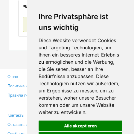
Сообщения
Ihre Privatsphäre ist
Нет данных
uns wichtig
Diese Website verwendet Cookies
und Targeting Technologien, um
Ihnen ein besseres Internet-Erlebnis
zu ermöglichen und die Werbung,
die Sie sehen, besser an Ihre
Bedürfnisse anzupassen. Diese
О нас
Партнерам
Technologien nutzen wir außerdem,
Политика конфиденциальности
Инвесторам
um Ergebnisse zu messen, um zu
Правила пользования
Пресса
verstehen, woher unsere Besucher
Медиа
kommen oder um unsere Website
weiter zu entwickeln.
Контакты
Facebook
Оставить отзыв
Twitter
Alle akzeptieren
Сообщить об ошибке
YouTube