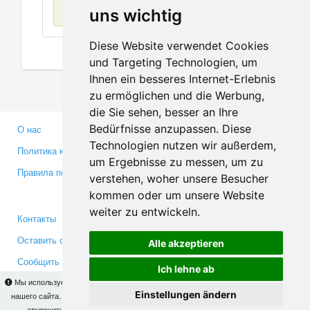
Нет данных
uns wichtig
Diese Website verwendet Cookies
und Targeting Technologien, um
Ihnen ein besseres Internet-Erlebnis
zu ermöglichen und die Werbung,
die Sie sehen, besser an Ihre
Bedürfnisse anzupassen. Diese
О нас
Партнерам
Technologien nutzen wir außerdem,
Политика конфиденциальности
Инвесторам
um Ergebnisse zu messen, um zu
Правила пользования
Пресса
verstehen, woher unsere Besucher
Медиа
kommen oder um unsere Website
weiter zu entwickeln.
Контакты
Facebook
Оставить отзыв
Twitter
Alle akzeptieren
Сообщить об ошибке
YouTube
Ich lehne ab
Google+
Мы используем cookies для того, чтобы Вы могли использовать весь функционал
Einstellungen ändern
нашего сайта. На
этой странице
Вы сможете узнать подробности и, при желании,
отключить использование cookies. Продолжая пользоваться сайтом, Вы