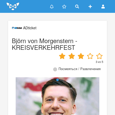
Update cookies preferences
ADticket
Björn von Morgenstern -
KREISVERKEHRFEST
3
из
5
Посмеяться / Развлечения