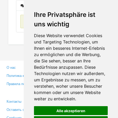
Сообщения
Ihre Privatsphäre ist
Нет данных
uns wichtig
Diese Website verwendet Cookies
und Targeting Technologien, um
Ihnen ein besseres Internet-Erlebnis
zu ermöglichen und die Werbung,
die Sie sehen, besser an Ihre
Bedürfnisse anzupassen. Diese
О нас
Партнерам
Technologien nutzen wir außerdem,
Политика конфиденциальности
Инвесторам
um Ergebnisse zu messen, um zu
Правила пользования
Пресса
verstehen, woher unsere Besucher
Медиа
kommen oder um unsere Website
weiter zu entwickeln.
Контакты
Facebook
Оставить отзыв
Twitter
Alle akzeptieren
Сообщить об ошибке
YouTube