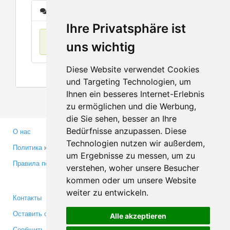
Сообщения
Ihre Privatsphäre ist
Нет данных
uns wichtig
Diese Website verwendet Cookies
und Targeting Technologien, um
Ihnen ein besseres Internet-Erlebnis
zu ermöglichen und die Werbung,
die Sie sehen, besser an Ihre
Bedürfnisse anzupassen. Diese
О нас
Партнерам
Technologien nutzen wir außerdem,
Политика конфиденциальности
Инвесторам
um Ergebnisse zu messen, um zu
Правила пользования
Пресса
verstehen, woher unsere Besucher
Медиа
kommen oder um unsere Website
weiter zu entwickeln.
Контакты
Facebook
Оставить отзыв
Twitter
Alle akzeptieren
Сообщить об ошибке
YouTube