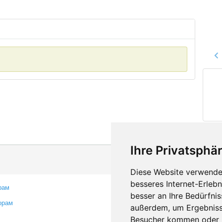
Ihre Privatsphär
Diese Website verwendet
besseres Internet-Erleb
рам
Контакты
besser an Ihre Bedürfni
орам
Оставить отзыв
außerdem, um Ergebniss
Сообщить об ошибке
Besucher kommen oder u