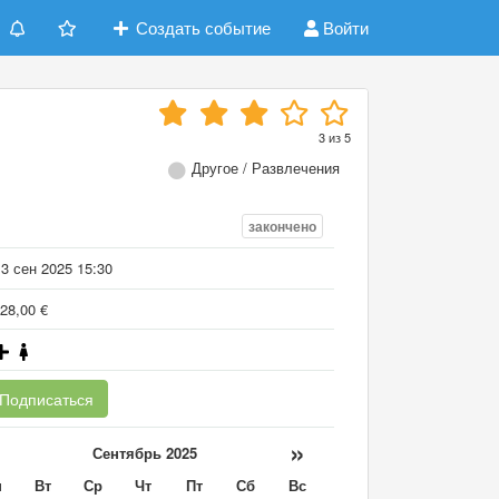
Создать событие
Войти
3
из
5
Другое / Развлечения
закончено
3 сен 2025 15:30
28,00 €
Подписаться
«
»
Сентябрь 2025
н
Вт
Ср
Чт
Пт
Сб
Вс