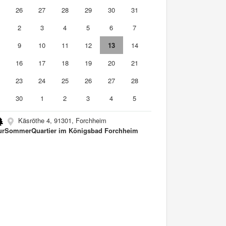
5
26
27
28
29
30
31
2
3
4
5
6
7
9
10
11
12
13
14
5
16
17
18
19
20
21
2
23
24
25
26
27
28
9
30
1
2
3
4
5
Käsröthe 4, 91301, Forchheim
urSommerQuartier im Königsbad Forchheim