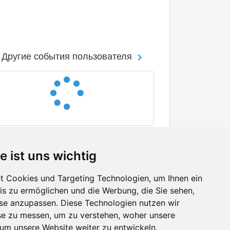
Другие события пользователя
e ist uns wichtig
 Cookies und Targeting Technologien, um Ihnen ein
nis zu ermöglichen und die Werbung, die Sie sehen,
Facebook
sse anzupassen. Diese Technologien nutzen wir
Twitter
e zu messen, um zu verstehen, woher unsere
YouTube
m unsere Website weiter zu entwickeln.