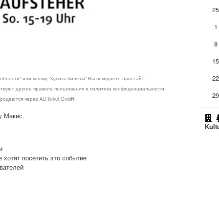
2
1
8
1
2
обности" или кнопку "Купить билеты" Вы покидаете наш сайт.
ствуют другие правила пользования и политика конфиденциальности.
2
родаются через AD ticket GmbH.
у Макис.
Kult
и
е хотят посетить это событие
ователей