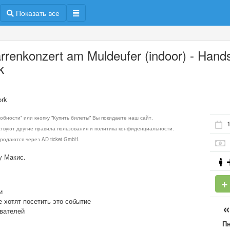
Показать все
arrenkonzert am Muldeufer (indoor) - Hands
k
ork
обности" или кнопку "Купить билеты" Вы покидаете наш сайт.
1
ствуют другие правила пользования и политика конфиденциальности.
родаются через AD ticket GmbH.
у Макис.
и
е хотят посетить это событие
ователей
П