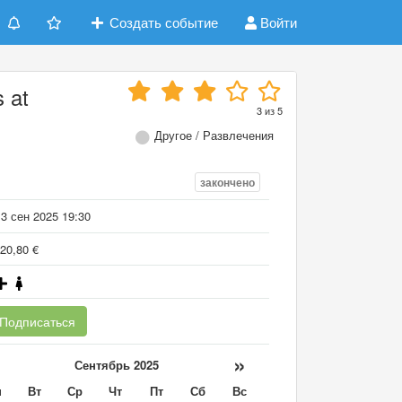
Создать событие
Войти
 at
3
из
5
Другое / Развлечения
закончено
3 сен 2025 19:30
20,80 €
Подписаться
«
»
Сентябрь 2025
н
Вт
Ср
Чт
Пт
Сб
Вс