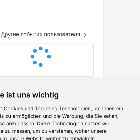
Другие события пользователя
e ist uns wichtig
 Cookies und Targeting Technologien, um Ihnen ein
nis zu ermöglichen und die Werbung, die Sie sehen,
Facebook
sse anzupassen. Diese Technologien nutzen wir
Twitter
e zu messen, um zu verstehen, woher unsere
YouTube
m unsere Website weiter zu entwickeln.