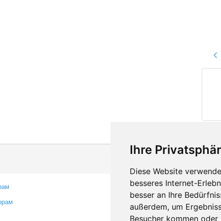
Ihre Privatsphär
Diese Website verwendet
besseres Internet-Erleb
рам
Контакты
besser an Ihre Bedürfni
орам
Оставить отзыв
außerdem, um Ergebniss
Сообщить об ошибке
Besucher kommen oder u