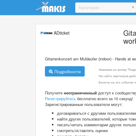
Update cookies preferences
Категория
Git
ADticket
wor
Gitarrenkonzert am Muldeufer (indoor) - Hands at w
Нажимая на кнопку "Подр
Подробности
На сайте партнеров дей
Билеты на это событие п
Получите
неограниченный
доступ к сообществ
Регистрируйтесь
бесплатно всего за 10 секунд!
Зарегистрированные пользователи могут:
договариваться с другими пользователям
найти других пользователей, которые тож
писать/читать комментарии других польз
смотреть/оставлять оценки