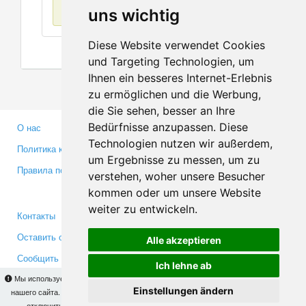
Нет данных
uns wichtig
Diese Website verwendet Cookies
und Targeting Technologien, um
Ihnen ein besseres Internet-Erlebnis
zu ermöglichen und die Werbung,
die Sie sehen, besser an Ihre
Bedürfnisse anzupassen. Diese
О нас
Партнерам
Technologien nutzen wir außerdem,
Политика конфиденциальности
Инвесторам
um Ergebnisse zu messen, um zu
Правила пользования
Пресса
verstehen, woher unsere Besucher
Медиа
kommen oder um unsere Website
weiter zu entwickeln.
Контакты
Facebook
Оставить отзыв
Twitter
Alle akzeptieren
Сообщить об ошибке
YouTube
Ich lehne ab
Google+
Мы используем cookies для того, чтобы Вы могли использовать весь функционал
Einstellungen ändern
нашего сайта. На
этой странице
Вы сможете узнать подробности и, при желании,
отключить использование cookies. Продолжая пользоваться сайтом, Вы