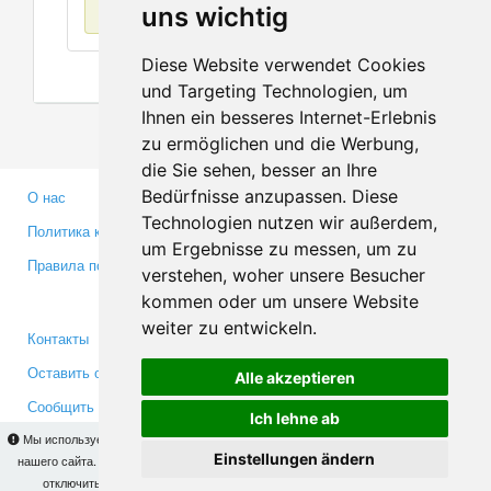
Нет данных
uns wichtig
Diese Website verwendet Cookies
und Targeting Technologien, um
Ihnen ein besseres Internet-Erlebnis
zu ermöglichen und die Werbung,
die Sie sehen, besser an Ihre
Bedürfnisse anzupassen. Diese
О нас
Партнерам
Technologien nutzen wir außerdem,
Политика конфиденциальности
Инвесторам
um Ergebnisse zu messen, um zu
Правила пользования
Пресса
verstehen, woher unsere Besucher
Медиа
kommen oder um unsere Website
weiter zu entwickeln.
Контакты
Facebook
Оставить отзыв
Twitter
Alle akzeptieren
Сообщить об ошибке
YouTube
Ich lehne ab
Google+
Мы используем cookies для того, чтобы Вы могли использовать весь функционал
Einstellungen ändern
нашего сайта. На
этой странице
Вы сможете узнать подробности и, при желании,
отключить использование cookies. Продолжая пользоваться сайтом, Вы