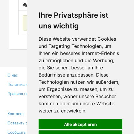
Сообщения
Ihre Privatsphäre ist
Нет данных
uns wichtig
Diese Website verwendet Cookies
und Targeting Technologien, um
Ihnen ein besseres Internet-Erlebnis
zu ermöglichen und die Werbung,
die Sie sehen, besser an Ihre
Bedürfnisse anzupassen. Diese
О нас
Партнерам
Technologien nutzen wir außerdem,
Политика конфиденциальности
Инвесторам
um Ergebnisse zu messen, um zu
Правила пользования
Пресса
verstehen, woher unsere Besucher
Медиа
kommen oder um unsere Website
weiter zu entwickeln.
Контакты
Facebook
Оставить отзыв
Twitter
Alle akzeptieren
Сообщить об ошибке
YouTube