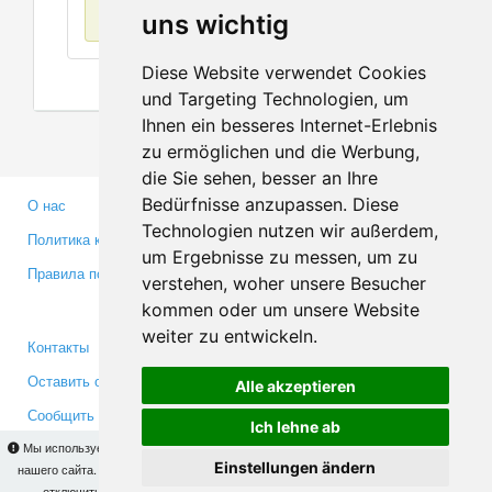
Нет данных
uns wichtig
Diese Website verwendet Cookies
und Targeting Technologien, um
Ihnen ein besseres Internet-Erlebnis
zu ermöglichen und die Werbung,
die Sie sehen, besser an Ihre
Bedürfnisse anzupassen. Diese
О нас
Партнерам
Technologien nutzen wir außerdem,
Политика конфиденциальности
Инвесторам
um Ergebnisse zu messen, um zu
Правила пользования
Пресса
verstehen, woher unsere Besucher
Медиа
kommen oder um unsere Website
weiter zu entwickeln.
Контакты
Facebook
Оставить отзыв
Twitter
Alle akzeptieren
Сообщить об ошибке
YouTube
Ich lehne ab
Google+
Мы используем cookies для того, чтобы Вы могли использовать весь функционал
Einstellungen ändern
нашего сайта. На
этой странице
Вы сможете узнать подробности и, при желании,
отключить использование cookies. Продолжая пользоваться сайтом, Вы