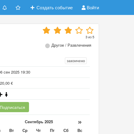
Создать событие
Войти
3
из
5
Другое / Развлечения
закончено
6 сен 2025 19:30
20,00 €
Подписаться
«
»
Сентябрь 2025
н
Вт
Ср
Чт
Пт
Сб
Вс