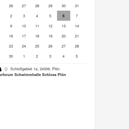
5
26
27
28
29
30
31
2
3
4
5
6
7
9
10
11
12
13
14
5
16
17
18
19
20
21
2
23
24
25
26
27
28
9
30
1
2
3
4
5
Schloßgebiet 1a, 24306, Plön
urforum Schwimmhalle Schloss Plön