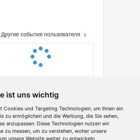
Другие события пользователя
e ist uns wichtig
 Cookies und Targeting Technologien, um Ihnen ein
nis zu ermöglichen und die Werbung, die Sie sehen,
Facebook
sse anzupassen. Diese Technologien nutzen wir
Twitter
e zu messen, um zu verstehen, woher unsere
YouTube
m unsere Website weiter zu entwickeln.