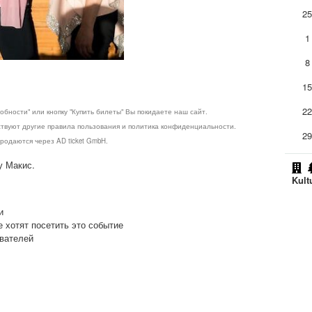
2
1
8
1
2
обности" или кнопку "Купить билеты" Вы покидаете наш сайт.
ствуют другие правила пользования и политика конфиденциальности.
2
родаются через AD ticket GmbH.
у Макис.
Kult
и
е хотят посетить это событие
ователей