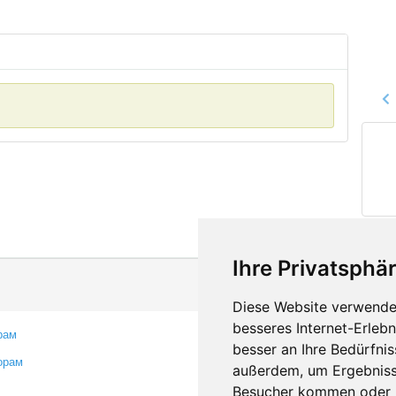
Ihre Privatsphär
Diese Website verwendet
besseres Internet-Erleb
рам
Контакты
besser an Ihre Bedürfni
орам
Оставить отзыв
außerdem, um Ergebniss
Сообщить об ошибке
Besucher kommen oder u