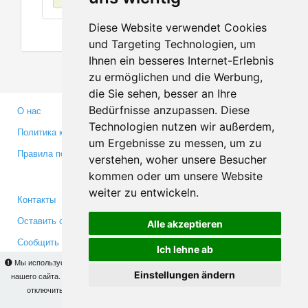
Diese Website verwendet Cookies
und Targeting Technologien, um
Ihnen ein besseres Internet-Erlebnis
zu ermöglichen und die Werbung,
die Sie sehen, besser an Ihre
Bedürfnisse anzupassen. Diese
О нас
Партнерам
Technologien nutzen wir außerdem,
Политика конфиденциальности
Инвесторам
um Ergebnisse zu messen, um zu
Правила пользования
Пресса
verstehen, woher unsere Besucher
Медиа
kommen oder um unsere Website
weiter zu entwickeln.
Контакты
Facebook
Оставить отзыв
Twitter
Alle akzeptieren
Сообщить об ошибке
YouTube
Ich lehne ab
Google+
Мы используем cookies для того, чтобы Вы могли использовать весь функционал
Einstellungen ändern
нашего сайта. На
этой странице
Вы сможете узнать подробности и, при желании,
отключить использование cookies. Продолжая пользоваться сайтом, Вы
Makis
© Copyright 2026
подтверждаете свое согласие.
OK