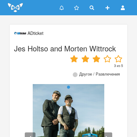
Update cookies preferences
ADticket
Jes Holtso and Morten Wittrock
3
из
5
Другое / Развлечения