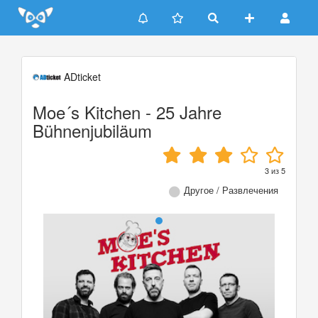
Update cookies preferences
ADticket
Moe´s Kitchen - 25 Jahre
Bühnenjubiläum
3
из
5
Другое / Развлечения