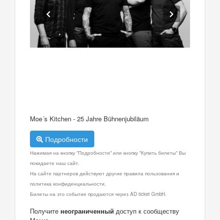
Moe´s Kitchen - 25 Jahre Bühnenjubiläum
Подробности
Нажимая на кнопку "Подробности" или кнопку "Купить билеты" Вы
покидаете наш сайт.
На сайте партнеров действуют другие правила пользования и
политика конфиденциальности.
Билеты на это событие продаются через AD ticket GmbH.
Получите
неограниченный
доступ к сообществу