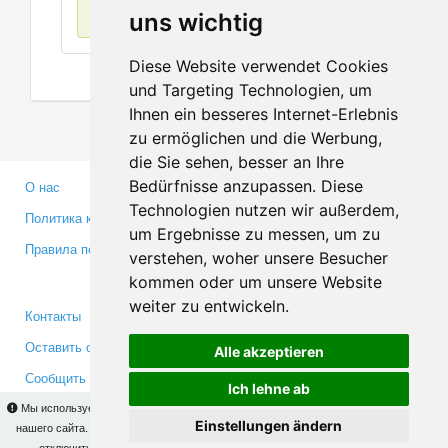
Нет данных
uns wichtig
Diese Website verwendet Cookies
und Targeting Technologien, um
Ihnen ein besseres Internet-Erlebnis
zu ermöglichen und die Werbung,
die Sie sehen, besser an Ihre
Bedürfnisse anzupassen. Diese
О нас
Партнерам
Technologien nutzen wir außerdem,
Политика конфиденциальности
Инвесторам
um Ergebnisse zu messen, um zu
Правила пользования
Пресса
verstehen, woher unsere Besucher
Медиа
kommen oder um unsere Website
weiter zu entwickeln.
Контакты
Facebook
Оставить отзыв
Twitter
Alle akzeptieren
Сообщить об ошибке
YouTube
Ich lehne ab
Google+
Мы используем cookies для того, чтобы Вы могли использовать весь функционал
Einstellungen ändern
нашего сайта. На
этой странице
Вы сможете узнать подробности и, при желании,
отключить использование cookies. Продолжая пользоваться сайтом, Вы