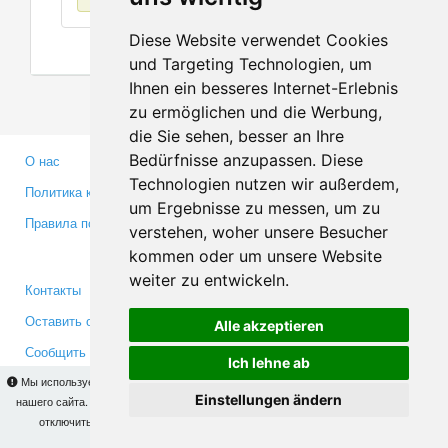
Diese Website verwendet Cookies
und Targeting Technologien, um
Ihnen ein besseres Internet-Erlebnis
zu ermöglichen und die Werbung,
die Sie sehen, besser an Ihre
Bedürfnisse anzupassen. Diese
О нас
Партнерам
Technologien nutzen wir außerdem,
Политика конфиденциальности
Инвесторам
um Ergebnisse zu messen, um zu
Правила пользования
Пресса
verstehen, woher unsere Besucher
Медиа
kommen oder um unsere Website
weiter zu entwickeln.
Контакты
Facebook
Оставить отзыв
Twitter
Alle akzeptieren
Сообщить об ошибке
YouTube
Ich lehne ab
Google+
Мы используем cookies для того, чтобы Вы могли использовать весь функционал
Einstellungen ändern
нашего сайта. На
этой странице
Вы сможете узнать подробности и, при желании,
отключить использование cookies. Продолжая пользоваться сайтом, Вы
Makis
© Copyright 2026
подтверждаете свое согласие.
OK