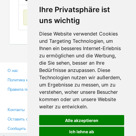
Ihre Privatsphäre ist
Нет данных
uns wichtig
Diese Website verwendet Cookies
und Targeting Technologien, um
Ihnen ein besseres Internet-Erlebnis
zu ermöglichen und die Werbung,
die Sie sehen, besser an Ihre
Bedürfnisse anzupassen. Diese
О нас
Партнерам
Technologien nutzen wir außerdem,
Политика конфиденциальности
Инвесторам
um Ergebnisse zu messen, um zu
Правила пользования
Пресса
verstehen, woher unsere Besucher
Медиа
kommen oder um unsere Website
weiter zu entwickeln.
Контакты
Facebook
Оставить отзыв
Twitter
Alle akzeptieren
Сообщить об ошибке
YouTube
Ich lehne ab