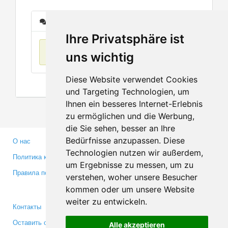
Сообщения
Ihre Privatsphäre ist
Нет данных
uns wichtig
Diese Website verwendet Cookies
und Targeting Technologien, um
Ihnen ein besseres Internet-Erlebnis
zu ermöglichen und die Werbung,
die Sie sehen, besser an Ihre
Bedürfnisse anzupassen. Diese
О нас
Партнерам
Technologien nutzen wir außerdem,
Политика конфиденциальности
Инвесторам
um Ergebnisse zu messen, um zu
Правила пользования
Пресса
verstehen, woher unsere Besucher
Медиа
kommen oder um unsere Website
weiter zu entwickeln.
Контакты
Facebook
Оставить отзыв
Twitter
Alle akzeptieren