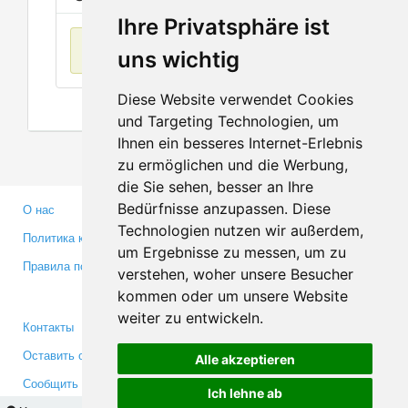
Ihre Privatsphäre ist
Нет данных
uns wichtig
Diese Website verwendet Cookies
und Targeting Technologien, um
Ihnen ein besseres Internet-Erlebnis
zu ermöglichen und die Werbung,
die Sie sehen, besser an Ihre
Bedürfnisse anzupassen. Diese
О нас
Партнерам
Technologien nutzen wir außerdem,
Политика конфиденциальности
Инвесторам
um Ergebnisse zu messen, um zu
Правила пользования
Пресса
verstehen, woher unsere Besucher
Медиа
kommen oder um unsere Website
weiter zu entwickeln.
Контакты
Facebook
Оставить отзыв
Twitter
Alle akzeptieren
Сообщить об ошибке
YouTube
Ich lehne ab