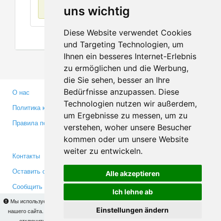
Нет данных
uns wichtig
Diese Website verwendet Cookies
und Targeting Technologien, um
Ihnen ein besseres Internet-Erlebnis
zu ermöglichen und die Werbung,
die Sie sehen, besser an Ihre
Bedürfnisse anzupassen. Diese
О нас
Партнерам
Technologien nutzen wir außerdem,
Политика конфиденциальности
Инвесторам
um Ergebnisse zu messen, um zu
Правила пользования
Пресса
verstehen, woher unsere Besucher
Медиа
kommen oder um unsere Website
weiter zu entwickeln.
Контакты
Facebook
Оставить отзыв
Twitter
Alle akzeptieren
Сообщить об ошибке
YouTube
Ich lehne ab
Google+
Мы используем cookies для того, чтобы Вы могли использовать весь функционал
Einstellungen ändern
нашего сайта. На
этой странице
Вы сможете узнать подробности и, при желании,
отключить использование cookies. Продолжая пользоваться сайтом, Вы