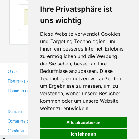
Ihre Privatsphäre ist
Нет данных
uns wichtig
Diese Website verwendet Cookies
und Targeting Technologien, um
Ihnen ein besseres Internet-Erlebnis
zu ermöglichen und die Werbung,
die Sie sehen, besser an Ihre
Bedürfnisse anzupassen. Diese
О нас
Партнерам
Technologien nutzen wir außerdem,
Политика конфиденциальности
Инвесторам
um Ergebnisse zu messen, um zu
Правила пользования
Пресса
verstehen, woher unsere Besucher
Медиа
kommen oder um unsere Website
weiter zu entwickeln.
Контакты
Facebook
Оставить отзыв
Twitter
Alle akzeptieren
Сообщить об ошибке
YouTube
Ich lehne ab