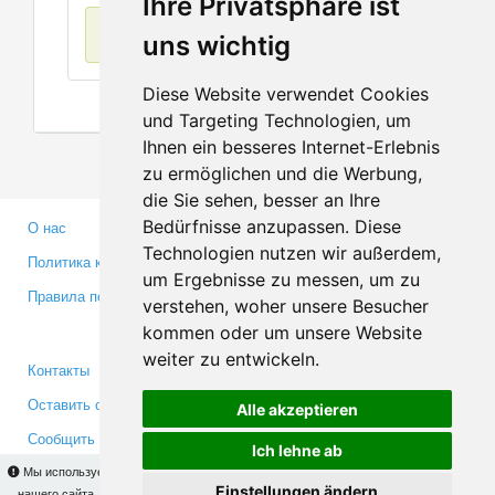
Ihre Privatsphäre ist
Нет данных
uns wichtig
Diese Website verwendet Cookies
und Targeting Technologien, um
Ihnen ein besseres Internet-Erlebnis
zu ermöglichen und die Werbung,
die Sie sehen, besser an Ihre
Bedürfnisse anzupassen. Diese
О нас
Партнерам
Technologien nutzen wir außerdem,
Политика конфиденциальности
Инвесторам
um Ergebnisse zu messen, um zu
Правила пользования
Пресса
verstehen, woher unsere Besucher
Медиа
kommen oder um unsere Website
weiter zu entwickeln.
Контакты
Facebook
Оставить отзыв
Twitter
Alle akzeptieren
Сообщить об ошибке
YouTube
Ich lehne ab
Google+
Мы используем cookies для того, чтобы Вы могли использовать весь функционал
Einstellungen ändern
нашего сайта. На
этой странице
Вы сможете узнать подробности и, при желании,