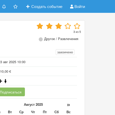
Создать событие
Войти
3
из
5
Другое / Развлечения
закончено
3 авг 2025 10:00
10,00 €
Подписаться
«
»
Август 2025
н
Вт
Ср
Чт
Пт
Сб
Вс