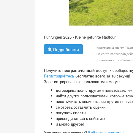
Führungen 2025 - Kleine geführte Radtour
Нажимая на кнопку "Подр
Подробности
На сайте партнеров дей
Билеты на это событие п
Получите
неограниченный
доступ к сообществ
Регистрируйтесь
бесплатно всего за 10 секунд!
Зарегистрированные пользователи могут:
договариваться с другими пользователям
найти других пользователей, которые тож
писать/читать комментарии других польз
смотреть/оставлять оценки
покупать билеты
присоединиться к событию
и много другое!
Уже зарегистрированы?
Войдите в систему!