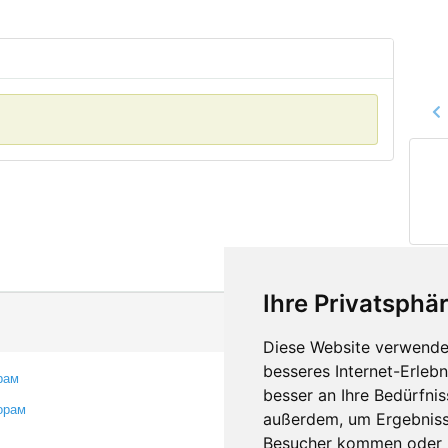
Ihre Privatsphär
Diese Website verwendet
besseres Internet-Erleb
рам
Контакты
besser an Ihre Bedürfni
орам
Оставить отзыв
außerdem, um Ergebniss
Сообщить об ошибке
Besucher kommen oder u