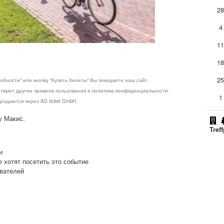
2
4
1
1
2
обности" или кнопку "Купить билеты" Вы покидаете наш сайт.
ствуют другие правила пользования и политика конфиденциальности.
1
родаются через AD ticket GmbH.
у Макис.
Tref
и
е хотят посетить это событие
ователей