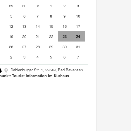
8
29
30
31
1
2
3
5
6
7
8
9
10
1
12
13
14
15
16
17
8
19
20
21
22
23
24
5
26
27
28
29
30
31
2
3
4
5
6
7
Dahlenburger Str. 1, 29549, Bad Bevensen
fpunkt: Tourist-Information im Kurhaus