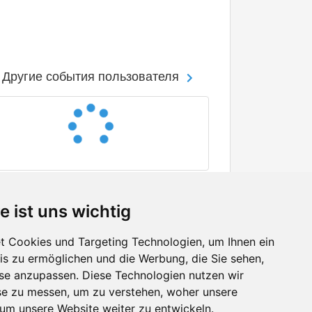
Другие события пользователя
e ist uns wichtig
 Cookies und Targeting Technologien, um Ihnen ein
nis zu ermöglichen und die Werbung, die Sie sehen,
Facebook
sse anzupassen. Diese Technologien nutzen wir
Twitter
e zu messen, um zu verstehen, woher unsere
YouTube
m unsere Website weiter zu entwickeln.