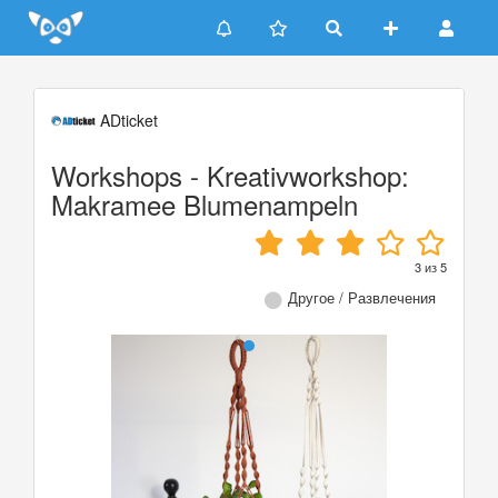
Update cookies preferences
ADticket
Workshops - Kreativworkshop:
Makramee Blumenampeln
3
из
5
Другое / Развлечения