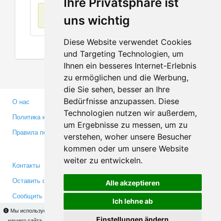
Ihre Privatsphäre ist
Нет данных
uns wichtig
Diese Website verwendet Cookies
und Targeting Technologien, um
Ihnen ein besseres Internet-Erlebnis
zu ermöglichen und die Werbung,
die Sie sehen, besser an Ihre
Bedürfnisse anzupassen. Diese
О нас
Партнерам
Technologien nutzen wir außerdem,
Политика конфиденциальности
Инвесторам
um Ergebnisse zu messen, um zu
Правила пользования
Пресса
verstehen, woher unsere Besucher
Медиа
kommen oder um unsere Website
weiter zu entwickeln.
Контакты
Facebook
Оставить отзыв
Twitter
Alle akzeptieren
Сообщить об ошибке
YouTube
Ich lehne ab
Google+
Мы используем cookies для того, чтобы Вы могли использовать весь функционал
Einstellungen ändern
нашего сайта. На
этой странице
Вы сможете узнать подробности и, при желании,