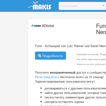
Update cookies preferences
Категория
Fur
ADticket
Nem
Furor - Schauspiel von Lutz Hübner und Sarah Nem
Нажимая на кнопку "Подр
Подробности
На сайте партнеров дей
Билеты на это событие п
Получите
неограниченный
доступ к сообществ
Регистрируйтесь
бесплатно всего за 10 секунд!
Зарегистрированные пользователи могут:
договариваться с другими пользователям
найти других пользователей, которые тож
писать/читать комментарии других польз
смотреть/оставлять оценки