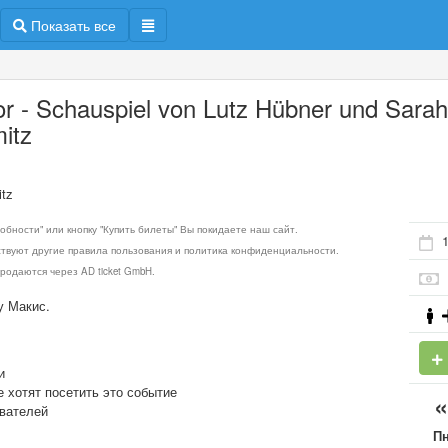
Показать все
or - Schauspiel von Lutz Hübner und Sara
itz
itz
обности" или кнопку "Купить билеты" Вы покидаете наш сайт.
1
ствуют другие правила пользования и политика конфиденциальности.
родаются через AD ticket GmbH.
у Макис.
и
е хотят посетить это событие
ователей
П