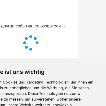
Другие события пользователя
e ist uns wichtig
 Cookies und Targeting Technologien, um Ihnen ein
nis zu ermöglichen und die Werbung, die Sie sehen,
Facebook
sse anzupassen. Diese Technologien nutzen wir
Twitter
e zu messen, um zu verstehen, woher unsere
YouTube
m unsere Website weiter zu entwickeln.