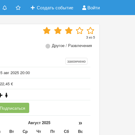
Создать событие
Войти
h
3
из
5
Другое / Развлечения
закончено
5 авг 2025 20:00
22,45 €
Подписаться
«
»
Август 2025
н
Вт
Ср
Чт
Пт
Сб
Вс