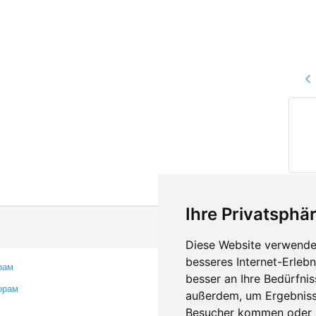
Ihre Privatsphär
Diese Website verwendet
besseres Internet-Erleb
рам
Контакты
besser an Ihre Bedürfni
орам
Оставить отзыв
außerdem, um Ergebniss
Сообщить об ошибке
Besucher kommen oder u