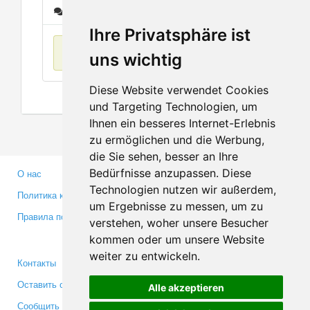
Сообщения
Ihre Privatsphäre ist
Нет данных
uns wichtig
Diese Website verwendet Cookies
und Targeting Technologien, um
Ihnen ein besseres Internet-Erlebnis
zu ermöglichen und die Werbung,
die Sie sehen, besser an Ihre
Bedürfnisse anzupassen. Diese
О нас
Партнерам
Technologien nutzen wir außerdem,
Политика конфиденциальности
Инвесторам
um Ergebnisse zu messen, um zu
Правила пользования
Пресса
verstehen, woher unsere Besucher
Медиа
kommen oder um unsere Website
weiter zu entwickeln.
Контакты
Facebook
Оставить отзыв
Twitter
Alle akzeptieren
Сообщить об ошибке
YouTube