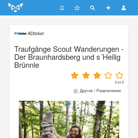
Update cookies preferences
ADticket
Traufgänge Scout Wanderungen -
Der Braunhardsberg und s´Heilig
Brünnle
3
из
5
Другое / Развлечения