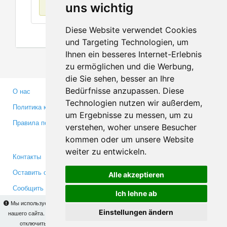
Нет данных
uns wichtig
Diese Website verwendet Cookies
und Targeting Technologien, um
Ihnen ein besseres Internet-Erlebnis
zu ermöglichen und die Werbung,
die Sie sehen, besser an Ihre
Bedürfnisse anzupassen. Diese
О нас
Партнерам
Technologien nutzen wir außerdem,
Политика конфиденциальности
Инвесторам
um Ergebnisse zu messen, um zu
Правила пользования
Пресса
verstehen, woher unsere Besucher
Медиа
kommen oder um unsere Website
weiter zu entwickeln.
Контакты
Facebook
Оставить отзыв
Twitter
Alle akzeptieren
Сообщить об ошибке
YouTube
Ich lehne ab
Google+
Мы используем cookies для того, чтобы Вы могли использовать весь функционал
Einstellungen ändern
нашего сайта. На
этой странице
Вы сможете узнать подробности и, при желании,
отключить использование cookies. Продолжая пользоваться сайтом, Вы