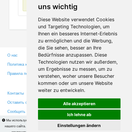
Нет данных
uns wichtig
Diese Website verwendet Cookies
und Targeting Technologien, um
Ihnen ein besseres Internet-Erlebnis
zu ermöglichen und die Werbung,
die Sie sehen, besser an Ihre
Bedürfnisse anzupassen. Diese
О нас
Партнерам
Technologien nutzen wir außerdem,
Политика конфиденциальности
Инвесторам
um Ergebnisse zu messen, um zu
Правила пользования
Пресса
verstehen, woher unsere Besucher
Медиа
kommen oder um unsere Website
weiter zu entwickeln.
Контакты
Facebook
Оставить отзыв
Twitter
Alle akzeptieren
Сообщить об ошибке
YouTube
Ich lehne ab
Google+
Мы используем cookies для того, чтобы Вы могли использовать весь функционал
Einstellungen ändern
нашего сайта. На
этой странице
Вы сможете узнать подробности и, при желании,
отключить использование cookies. Продолжая пользоваться сайтом, Вы