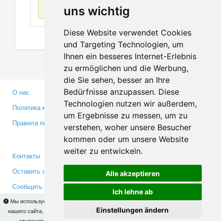
Нет данных
uns wichtig
Diese Website verwendet Cookies
und Targeting Technologien, um
Ihnen ein besseres Internet-Erlebnis
zu ermöglichen und die Werbung,
die Sie sehen, besser an Ihre
Bedürfnisse anzupassen. Diese
О нас
Партнерам
Technologien nutzen wir außerdem,
Политика конфиденциальности
Инвесторам
um Ergebnisse zu messen, um zu
Правила пользования
Пресса
verstehen, woher unsere Besucher
Медиа
kommen oder um unsere Website
weiter zu entwickeln.
Контакты
Facebook
Оставить отзыв
Twitter
Alle akzeptieren
Сообщить об ошибке
YouTube
Ich lehne ab
Google+
Мы используем cookies для того, чтобы Вы могли использовать весь функционал
Einstellungen ändern
нашего сайта. На
этой странице
Вы сможете узнать подробности и, при желании,
отключить использование cookies. Продолжая пользоваться сайтом, Вы