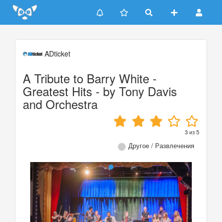
Update cookies preferences
ADticket
A Tribute to Barry White -
Greatest Hits - by Tony Davis
and Orchestra
3
из
5
Другое / Развлечения