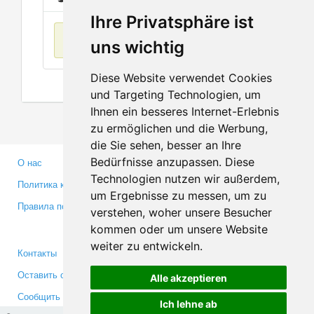
Ihre Privatsphäre ist
Нет данных
uns wichtig
Diese Website verwendet Cookies
und Targeting Technologien, um
Ihnen ein besseres Internet-Erlebnis
zu ermöglichen und die Werbung,
die Sie sehen, besser an Ihre
Bedürfnisse anzupassen. Diese
О нас
Партнерам
Technologien nutzen wir außerdem,
Политика конфиденциальности
Инвесторам
um Ergebnisse zu messen, um zu
Правила пользования
Пресса
verstehen, woher unsere Besucher
Медиа
kommen oder um unsere Website
weiter zu entwickeln.
Контакты
Facebook
Оставить отзыв
Twitter
Alle akzeptieren
Сообщить об ошибке
YouTube
Ich lehne ab