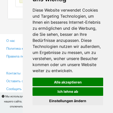
Diese Website verwendet Cookies
und Targeting Technologien, um
Ihnen ein besseres Internet-Erlebnis
zu ermöglichen und die Werbung,
die Sie sehen, besser an Ihre
Bedürfnisse anzupassen. Diese
О нас
Партнерам
Technologien nutzen wir außerdem,
Политика конфиденциальности
Инвесторам
um Ergebnisse zu messen, um zu
Правила пользования
Пресса
verstehen, woher unsere Besucher
Медиа
kommen oder um unsere Website
weiter zu entwickeln.
Контакты
Facebook
Оставить отзыв
Twitter
Alle akzeptieren
Сообщить об ошибке
YouTube
Ich lehne ab
Google+
Мы используем cookies для того, чтобы Вы могли использовать весь функционал
Einstellungen ändern
нашего сайта. На
этой странице
Вы сможете узнать подробности и, при желании,
отключить использование cookies. Продолжая пользоваться сайтом, Вы
Makis
© Copyright 2026
подтверждаете свое согласие.
OK