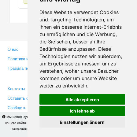
Diese Website verwendet Cookies
und Targeting Technologien, um
Ihnen ein besseres Internet-Erlebnis
zu ermöglichen und die Werbung,
die Sie sehen, besser an Ihre
Bedürfnisse anzupassen. Diese
О нас
Партнерам
Technologien nutzen wir außerdem,
Политика конфиденциальности
Инвесторам
um Ergebnisse zu messen, um zu
Правила пользования
Пресса
verstehen, woher unsere Besucher
Медиа
kommen oder um unsere Website
weiter zu entwickeln.
Контакты
Facebook
Оставить отзыв
Twitter
Alle akzeptieren
Сообщить об ошибке
YouTube
Ich lehne ab
Google+
Мы используем cookies для того, чтобы Вы могли использовать весь функционал
Einstellungen ändern
нашего сайта. На
этой странице
Вы сможете узнать подробности и, при желании,
отключить использование cookies. Продолжая пользоваться сайтом, Вы
Makis
© Copyright 2026
подтверждаете свое согласие.
OK