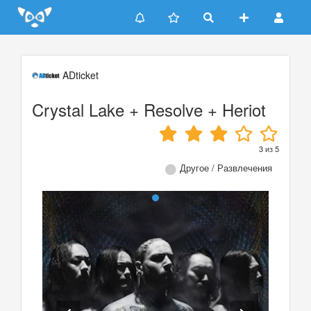
Update cookies preferences
ADticket
Crystal Lake + Resolve + Heriot
3
из
5
Другое / Развлечения