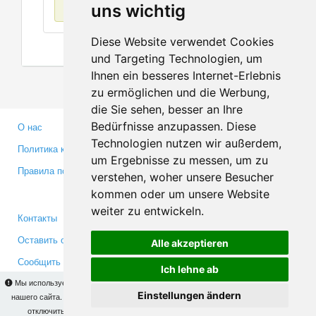
Нет данных
uns wichtig
Diese Website verwendet Cookies
und Targeting Technologien, um
Ihnen ein besseres Internet-Erlebnis
zu ermöglichen und die Werbung,
die Sie sehen, besser an Ihre
Bedürfnisse anzupassen. Diese
О нас
Партнерам
Technologien nutzen wir außerdem,
Политика конфиденциальности
Инвесторам
um Ergebnisse zu messen, um zu
Правила пользования
Пресса
verstehen, woher unsere Besucher
Медиа
kommen oder um unsere Website
weiter zu entwickeln.
Контакты
Facebook
Оставить отзыв
Twitter
Alle akzeptieren
Сообщить об ошибке
YouTube
Ich lehne ab
Google+
Мы используем cookies для того, чтобы Вы могли использовать весь функционал
Einstellungen ändern
нашего сайта. На
этой странице
Вы сможете узнать подробности и, при желании,
отключить использование cookies. Продолжая пользоваться сайтом, Вы