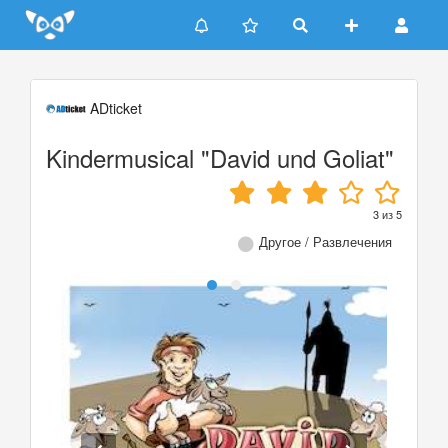
Update cookies preferences
ADticket
Kindermusical "David und Goliat"
3
из
5
Другое / Развлечения