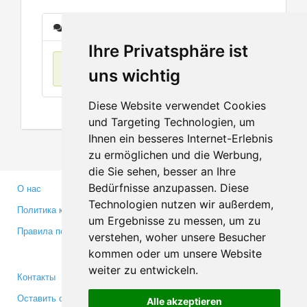
Сообщения
Ihre Privatsphäre ist
Нет данных
uns wichtig
Diese Website verwendet Cookies
und Targeting Technologien, um
Ihnen ein besseres Internet-Erlebnis
zu ermöglichen und die Werbung,
die Sie sehen, besser an Ihre
Bedürfnisse anzupassen. Diese
О нас
Партнерам
Technologien nutzen wir außerdem,
Политика конфиденциальности
Инвесторам
um Ergebnisse zu messen, um zu
Правила пользования
Пресса
verstehen, woher unsere Besucher
Медиа
kommen oder um unsere Website
weiter zu entwickeln.
Контакты
Facebook
Оставить отзыв
Twitter
Alle akzeptieren