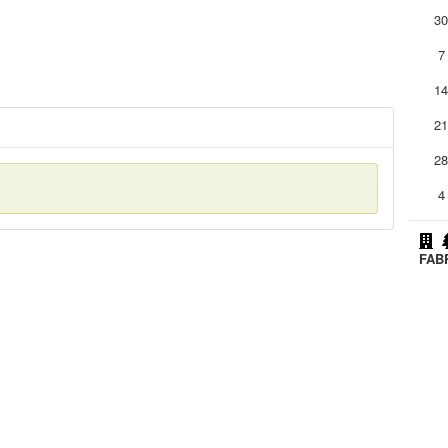
3
7
1
2
2
4
FAB