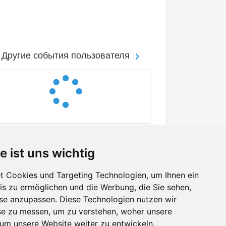
Другие события пользователя
e ist uns wichtig
 Cookies und Targeting Technologien, um Ihnen ein
nis zu ermöglichen und die Werbung, die Sie sehen,
Facebook
sse anzupassen. Diese Technologien nutzen wir
Twitter
e zu messen, um zu verstehen, woher unsere
YouTube
m unsere Website weiter zu entwickeln.