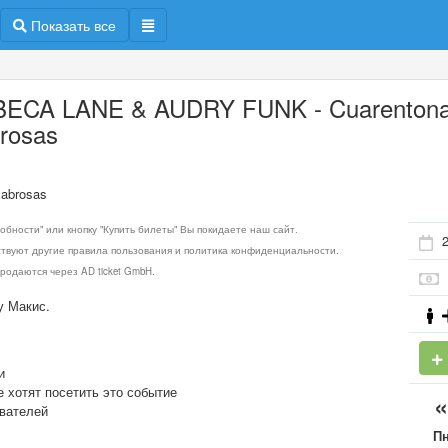
Показать все
ECA LANE & AUDRY FUNK - Cuarentona
rosas
abrosas
обности" или кнопку "Купить билеты" Вы покидаете наш сайт.
ствуют другие правила пользования и политика конфиденциальности.
родаются через AD ticket GmbH.
у Макис.
и
е хотят посетить это событие
ователей
П