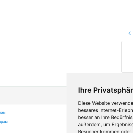
Ihre Privatsphär
Diese Website verwendet
besseres Internet-Erleb
рам
Контакты
besser an Ihre Bedürfni
орам
Оставить отзыв
außerdem, um Ergebniss
Сообщить об ошибке
Besucher kommen oder u