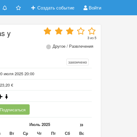
Создать событие
Войти
s y
3
из
5
Другое / Развлечения
закончено
20 июля 2025 20:00
23,20 €
Подписаться
«
»
Июль 2025
н
Вт
Ср
Чт
Пт
Сб
Вс