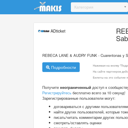
Update cookies preferences
Категория
REB
ADticket
Sab
REBECA LANE & AUDRY FUNK - Cuarentonas y S
Нажимая на кнопку "Подр
Подробности
На сайте партнеров дей
Билеты на это событие п
Получите
неограниченный
доступ к сообществ
Регистрируйтесь
бесплатно всего за 10 секунд!
Зарегистрированные пользователи могут:
договариваться с другими пользователям
найти других пользователей, которые тож
писать/читать комментарии других польз
смотреть/оставлять оценки