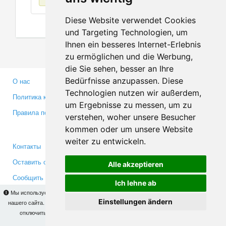
Diese Website verwendet Cookies
und Targeting Technologien, um
Ihnen ein besseres Internet-Erlebnis
zu ermöglichen und die Werbung,
die Sie sehen, besser an Ihre
Bedürfnisse anzupassen. Diese
О нас
Партнерам
Technologien nutzen wir außerdem,
Политика конфиденциальности
Инвесторам
um Ergebnisse zu messen, um zu
Правила пользования
Пресса
verstehen, woher unsere Besucher
Медиа
kommen oder um unsere Website
weiter zu entwickeln.
Контакты
Facebook
Оставить отзыв
Twitter
Alle akzeptieren
Сообщить об ошибке
YouTube
Ich lehne ab
Google+
Мы используем cookies для того, чтобы Вы могли использовать весь функционал
Einstellungen ändern
нашего сайта. На
этой странице
Вы сможете узнать подробности и, при желании,
отключить использование cookies. Продолжая пользоваться сайтом, Вы
Makis
© Copyright 2026
подтверждаете свое согласие.
OK