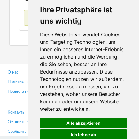
Ihre Privatsphäre ist
Нет данных
uns wichtig
Diese Website verwendet Cookies
und Targeting Technologien, um
Ihnen ein besseres Internet-Erlebnis
zu ermöglichen und die Werbung,
die Sie sehen, besser an Ihre
Bedürfnisse anzupassen. Diese
О нас
Партнерам
Technologien nutzen wir außerdem,
Политика конфиденциальности
Инвесторам
um Ergebnisse zu messen, um zu
Правила пользования
Пресса
verstehen, woher unsere Besucher
Медиа
kommen oder um unsere Website
weiter zu entwickeln.
Контакты
Facebook
Оставить отзыв
Twitter
Alle akzeptieren
Сообщить об ошибке
YouTube
Ich lehne ab