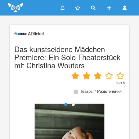
Update cookies preferences
ADticket
Das kunstseidene Mädchen -
Premiere: Ein Solo-Theaterstück
mit Christina Wouters
3
из
5
Театры / Развлечения