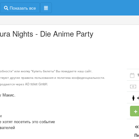
Показать все
ura Nights - Die Anime Party
обности" или кнопку "Купить билеты" Вы покидаете наш сайт.
ствуют другие правила пользования и политика конфиденциальности.
родаются через AD ticket GmbH.
у Макис.
и
е хотят посетить это событие
ователей
П