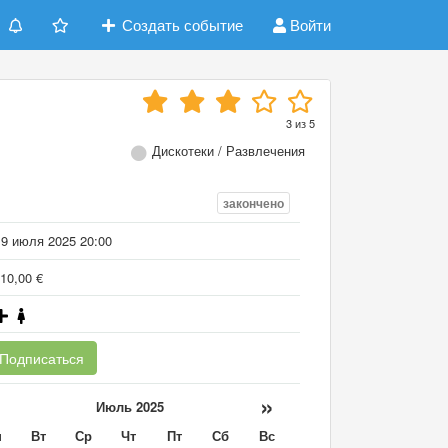
Создать событие
Войти
3
из
5
Дискотеки / Развлечения
закончено
19 июля 2025 20:00
10,00 €
Подписаться
«
»
Июль 2025
н
Вт
Ср
Чт
Пт
Сб
Вс