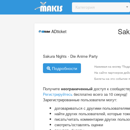
Update cookies preferences
Категория
Sak
ADticket
Sakura Nights - Die Anime Party
Нажимая на кнопку "Подр
Подробности
На сайте партнеров дей
Билеты на это событие п
Получите
неограниченный
доступ к сообществ
Регистрируйтесь
бесплатно всего за 10 секунд!
Зарегистрированные пользователи могут:
договариваться с другими пользователям
найти других пользователей, которые тож
писать/читать комментарии других польз
смотреть/оставлять оценки