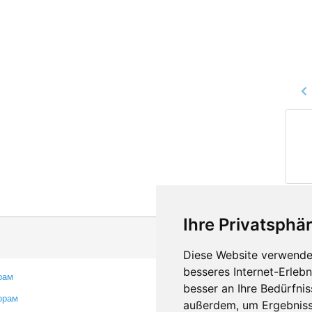
Ihre Privatsphär
Diese Website verwendet
besseres Internet-Erleb
рам
Контакты
besser an Ihre Bedürfni
орам
Оставить отзыв
außerdem, um Ergebniss