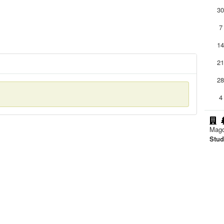
3
7
1
2
2
4
Magd
Stud