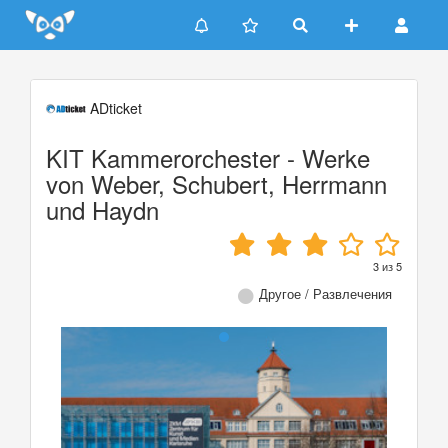
Update cookies preferences
ADticket
KIT Kammerorchester - Werke
von Weber, Schubert, Herrmann
und Haydn
3
из
5
Другое / Развлечения