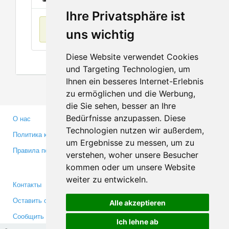
Ihre Privatsphäre ist
Нет данных
uns wichtig
Diese Website verwendet Cookies
und Targeting Technologien, um
Ihnen ein besseres Internet-Erlebnis
zu ermöglichen und die Werbung,
die Sie sehen, besser an Ihre
Bedürfnisse anzupassen. Diese
О нас
Партнерам
Technologien nutzen wir außerdem,
Политика конфиденциальности
Инвесторам
um Ergebnisse zu messen, um zu
Правила пользования
Пресса
verstehen, woher unsere Besucher
Медиа
kommen oder um unsere Website
weiter zu entwickeln.
Контакты
Facebook
Оставить отзыв
Twitter
Alle akzeptieren
Сообщить об ошибке
YouTube
Ich lehne ab