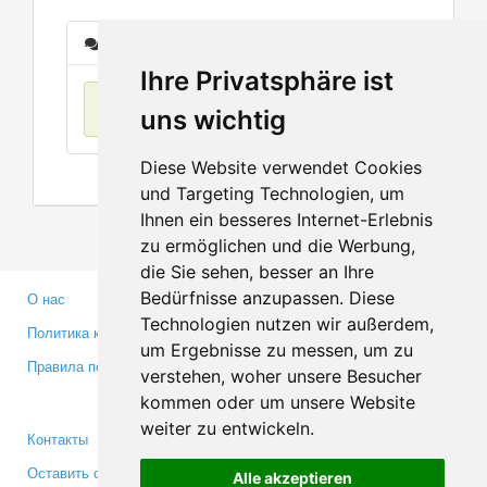
Сообщения
Ihre Privatsphäre ist
Нет данных
uns wichtig
Diese Website verwendet Cookies
und Targeting Technologien, um
Ihnen ein besseres Internet-Erlebnis
zu ermöglichen und die Werbung,
die Sie sehen, besser an Ihre
Bedürfnisse anzupassen. Diese
О нас
Партнерам
Technologien nutzen wir außerdem,
Политика конфиденциальности
Инвесторам
um Ergebnisse zu messen, um zu
Правила пользования
Пресса
verstehen, woher unsere Besucher
Медиа
kommen oder um unsere Website
weiter zu entwickeln.
Контакты
Facebook
Оставить отзыв
Twitter
Alle akzeptieren