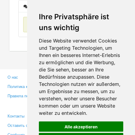
Сообщения
Ihre Privatsphäre ist
Нет данных
uns wichtig
Diese Website verwendet Cookies
und Targeting Technologien, um
Ihnen ein besseres Internet-Erlebnis
zu ermöglichen und die Werbung,
die Sie sehen, besser an Ihre
Bedürfnisse anzupassen. Diese
О нас
Партнерам
Technologien nutzen wir außerdem,
Политика конфиденциальности
Инвесторам
um Ergebnisse zu messen, um zu
Правила пользования
Пресса
verstehen, woher unsere Besucher
Медиа
kommen oder um unsere Website
weiter zu entwickeln.
Контакты
Facebook
Оставить отзыв
Twitter
Alle akzeptieren
Сообщить об ошибке
YouTube