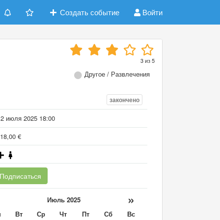
Создать событие
Войти
3
из
5
Другое / Развлечения
закончено
12 июля 2025 18:00
18,00 €
Подписаться
«
»
Июль 2025
н
Вт
Ср
Чт
Пт
Сб
Вс