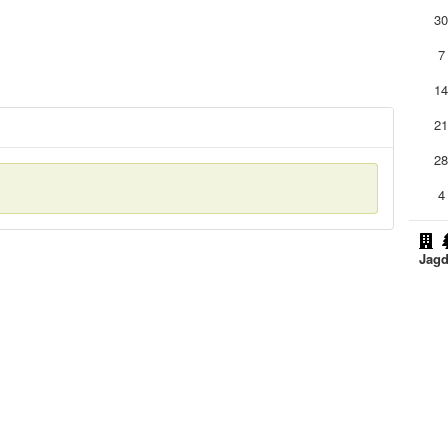
3
7
1
2
2
4
Jagd