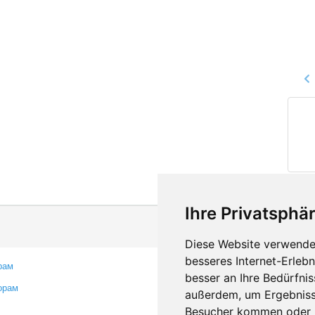
Ihre Privatsphär
Diese Website verwendet
besseres Internet-Erleb
рам
Контакты
besser an Ihre Bedürfni
орам
Оставить отзыв
außerdem, um Ergebniss
Сообщить об ошибке
Besucher kommen oder u