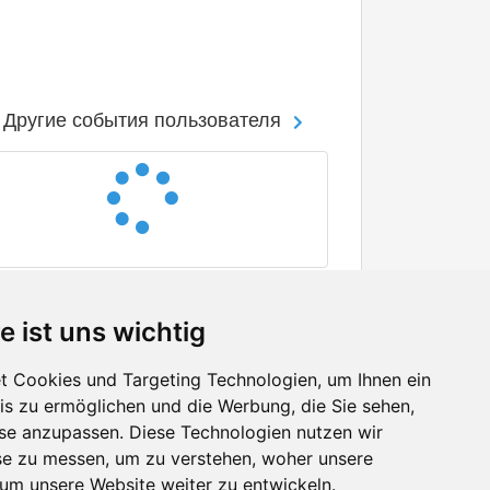
Другие события пользователя
e ist uns wichtig
 Cookies und Targeting Technologien, um Ihnen ein
nis zu ermöglichen und die Werbung, die Sie sehen,
Facebook
sse anzupassen. Diese Technologien nutzen wir
Twitter
e zu messen, um zu verstehen, woher unsere
YouTube
m unsere Website weiter zu entwickeln.