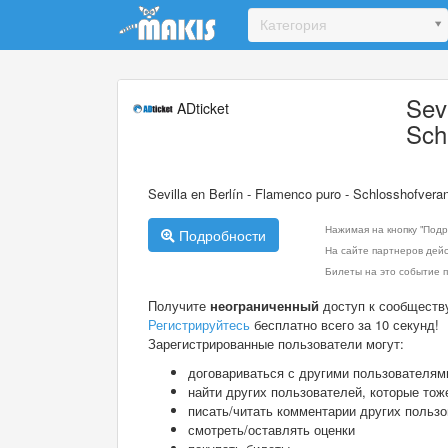
Update cookies preferences
Категория
Sev
ADticket
Sch
Sevilla en Berlín - Flamenco puro - Schlosshofvera
Нажимая на кнопку "Подр
Подробности
На сайте партнеров дей
Билеты на это событие п
Получите
неограниченный
доступ к сообществ
Регистрируйтесь
бесплатно всего за 10 секунд!
Зарегистрированные пользователи могут:
договариваться с другими пользователям
найти других пользователей, которые тож
писать/читать комментарии других польз
смотреть/оставлять оценки