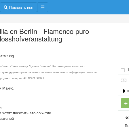
Показать все
illa en Berlín - Flamenco puro -
losshofveranstaltung
nstaltung
обности" или кнопку "Купить билеты" Вы покидаете наш сайт.
ствуют другие правила пользования и политика конфиденциальности.
родаются через AD ticket GmbH.
у Макис.
и
е хотят посетить это событие
ователей
П