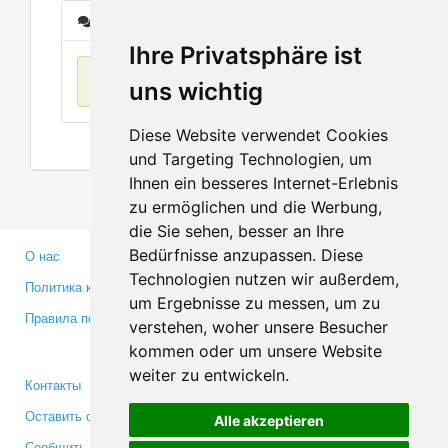
Сообщения
Ihre Privatsphäre ist
Нет данных
uns wichtig
Diese Website verwendet Cookies
und Targeting Technologien, um
Ihnen ein besseres Internet-Erlebnis
zu ermöglichen und die Werbung,
die Sie sehen, besser an Ihre
Bedürfnisse anzupassen. Diese
О нас
Партнерам
Technologien nutzen wir außerdem,
Политика конфиденциальности
Инвесторам
um Ergebnisse zu messen, um zu
Правила пользования
Пресса
verstehen, woher unsere Besucher
Медиа
kommen oder um unsere Website
weiter zu entwickeln.
Контакты
Facebook
Оставить отзыв
Twitter
Alle akzeptieren
Сообщить об ошибке
YouTube