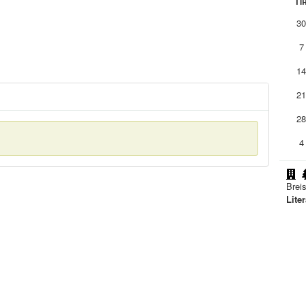
П
3
7
1
2
2
4
Brei
Lite