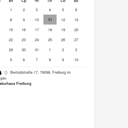
н
Вт
Ср
Чт
Пт
Сб
Вс
0
1
2
3
4
5
6
8
9
10
11
12
13
4
15
16
17
18
19
20
1
22
23
24
25
26
27
8
29
30
31
1
2
3
5
6
7
8
9
10
Bertoldstraße 17, 79098, Freiburg im
sgau
raturhaus Freiburg