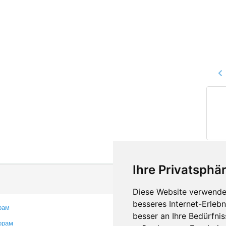
Ihre Privatsphär
Diese Website verwendet
besseres Internet-Erleb
рам
Контакты
besser an Ihre Bedürfni
орам
Оставить отзыв