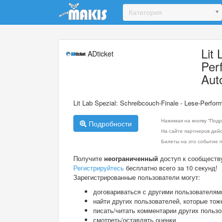
Update cookies preferences
Категория
Lit
ADticket
Per
Aut
Lit Lab Spezial: Schreibcouch-Finale - Lese-Perfor
Нажимая на кнопку "Подр
Подробности
На сайте партнеров дей
Билеты на это событие п
Получите
неограниченный
доступ к сообществ
Регистрируйтесь
бесплатно всего за 10 секунд!
Зарегистрированные пользователи могут:
договариваться с другими пользователям
найти других пользователей, которые тож
писать/читать комментарии других польз
смотреть/оставлять оценки