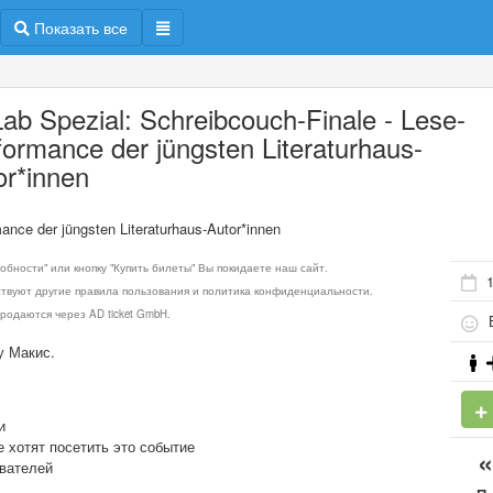
Показать все
 Lab Spezial: Schreibcouch-Finale - Lese-
formance der jüngsten Literaturhaus-
or*innen
mance der jüngsten Literaturhaus-Autor*innen
обности" или кнопку "Купить билеты" Вы покидаете наш сайт.
ствуют другие правила пользования и политика конфиденциальности.
родаются через AD ticket GmbH.
Б
у Макис.
и
е хотят посетить это событие
ователей