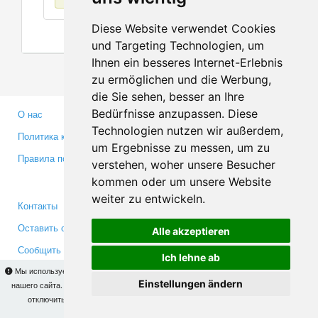
Diese Website verwendet Cookies
und Targeting Technologien, um
Ihnen ein besseres Internet-Erlebnis
zu ermöglichen und die Werbung,
die Sie sehen, besser an Ihre
Bedürfnisse anzupassen. Diese
О нас
Партнерам
Technologien nutzen wir außerdem,
Политика конфиденциальности
Инвесторам
um Ergebnisse zu messen, um zu
Правила пользования
Пресса
verstehen, woher unsere Besucher
Медиа
kommen oder um unsere Website
weiter zu entwickeln.
Контакты
Facebook
Оставить отзыв
Twitter
Alle akzeptieren
Сообщить об ошибке
YouTube
Ich lehne ab
Google+
Мы используем cookies для того, чтобы Вы могли использовать весь функционал
Einstellungen ändern
нашего сайта. На
этой странице
Вы сможете узнать подробности и, при желании,
отключить использование cookies. Продолжая пользоваться сайтом, Вы
Makis
© Copyright 2026
подтверждаете свое согласие.
OK