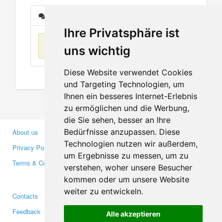
Messages
Ihre Privatsphäre ist
No items found
uns wichtig
Diese Website verwendet Cookies
und Targeting Technologien, um
Ihnen ein besseres Internet-Erlebnis
zu ermöglichen und die Werbung,
die Sie sehen, besser an Ihre
Bedürfnisse anzupassen. Diese
About us
Business Partners
Technologien nutzen wir außerdem,
Privacy Policy
Investors
um Ergebnisse zu messen, um zu
Terms & Conditions
Press
verstehen, woher unsere Besucher
Media
kommen oder um unsere Website
weiter zu entwickeln.
Contacts
Facebook
Feedback
Twitter
Alle akzeptieren