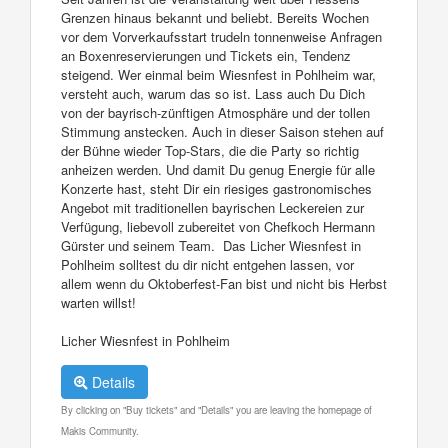
Grenzen hinaus bekannt und beliebt. Bereits Wochen
vor dem Vorverkaufsstart trudeln tonnenweise Anfragen
an Boxenreservierungen und Tickets ein, Tendenz
steigend. Wer einmal beim Wiesnfest in Pohlheim war,
versteht auch, warum das so ist. Lass auch Du Dich
von der bayrisch-zünftigen Atmosphäre und der tollen
Stimmung anstecken. Auch in dieser Saison stehen auf
der Bühne wieder Top-Stars, die die Party so richtig
anheizen werden. Und damit Du genug Energie für alle
Konzerte hast, steht Dir ein riesiges gastronomisches
Angebot mit traditionellen bayrischen Leckereien zur
Verfügung, liebevoll zubereitet von Chefkoch Hermann
Gürster und seinem Team. Das Licher Wiesnfest in
Pohlheim solltest du dir nicht entgehen lassen, vor
allem wenn du Oktoberfest-Fan bist und nicht bis Herbst
warten willst!
Licher Wiesnfest in Pohlheim
Details
By clicking on "Buy tickets" and "Details" you are leaving the homepage of
Makis Community.