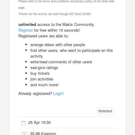
Please refer to the terms and conditions and privacy policy of the other web
page.
Tickets for this activity are sold through AD ticket GmbH.
unlimited
access to the Makis Community.
Register
for free within 10 seconds!
Registered users are able to:
arrange dates with other people
find other users, who want to participate on this
activity
write/read comments of other users
see/give ratings
buy tickets
join activities
and much more!
Already registered?
Login!
finished
25 Apr 19:30
35.98 €/person