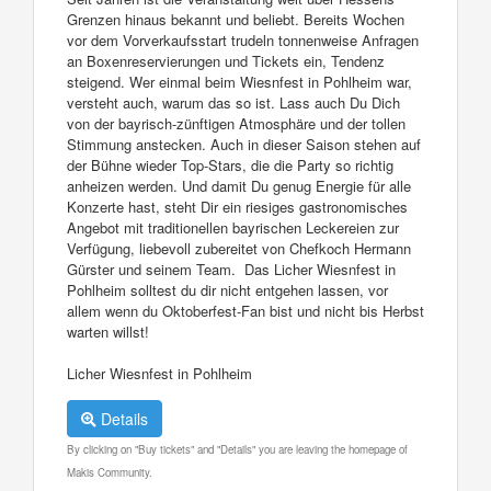
Grenzen hinaus bekannt und beliebt. Bereits Wochen
vor dem Vorverkaufsstart trudeln tonnenweise Anfragen
an Boxenreservierungen und Tickets ein, Tendenz
steigend. Wer einmal beim Wiesnfest in Pohlheim war,
versteht auch, warum das so ist. Lass auch Du Dich
von der bayrisch-zünftigen Atmosphäre und der tollen
Stimmung anstecken. Auch in dieser Saison stehen auf
der Bühne wieder Top-Stars, die die Party so richtig
anheizen werden. Und damit Du genug Energie für alle
Konzerte hast, steht Dir ein riesiges gastronomisches
Angebot mit traditionellen bayrischen Leckereien zur
Verfügung, liebevoll zubereitet von Chefkoch Hermann
Gürster und seinem Team. Das Licher Wiesnfest in
Pohlheim solltest du dir nicht entgehen lassen, vor
allem wenn du Oktoberfest-Fan bist und nicht bis Herbst
warten willst!
Licher Wiesnfest in Pohlheim
Details
By clicking on "Buy tickets" and "Details" you are leaving the homepage of
Makis Community.