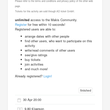
Please refer to the terms and conditions and privacy policy of the other web
page.
Tickets for this activity are sold through AD ticket GmbH.
unlimited
access to the Makis Community.
Register
for free within 10 seconds!
Registered users are able to:
arrange dates with other people
find other users, who want to participate on this
activity
write/read comments of other users
see/give ratings
buy tickets
join activities
and much more!
Already registered?
Login!
finished
30 Apr 20:00
9.80 €/person