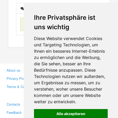
Messages
Ihre Privatsphäre ist
No items found
uns wichtig
Diese Website verwendet Cookies
und Targeting Technologien, um
Ihnen ein besseres Internet-Erlebnis
zu ermöglichen und die Werbung,
die Sie sehen, besser an Ihre
Bedürfnisse anzupassen. Diese
About us
Business Partners
Technologien nutzen wir außerdem,
Privacy Policy
Investors
um Ergebnisse zu messen, um zu
Terms & Conditions
Press
verstehen, woher unsere Besucher
Media
kommen oder um unsere Website
weiter zu entwickeln.
Contacts
Facebook
Feedback
Twitter
Alle akzeptieren