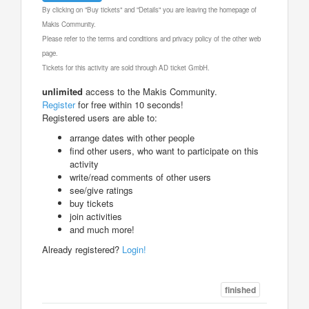
By clicking on "Buy tickets" and "Details" you are leaving the homepage of
Makis Community.
Please refer to the terms and conditions and privacy policy of the other web
page.
Tickets for this activity are sold through AD ticket GmbH.
unlimited
access to the Makis Community.
Register
for free within 10 seconds!
Registered users are able to:
arrange dates with other people
find other users, who want to participate on this
activity
write/read comments of other users
see/give ratings
buy tickets
join activities
and much more!
Already registered?
Login!
finished