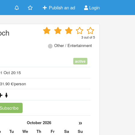
Publish an ad
Login
och
3
out of
5
Other / Entertainment
active
1 Oct 20:15
31.90 €/person
Subscribe
«
»
October 2026
o
Tu
We
Th
Fr
Sa
Su