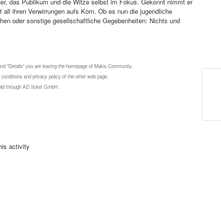
er, das Publikum und die Witze selbst im Fokus. Gekonnt nimmt er
t all ihren Verwirrungen aufs Korn. Ob es nun die jugendliche
hen oder sonstige gesellschaftliche Gegebenheiten: Nichts und
 and "Details" you are leaving the homepage of Makis Community.
 conditions and privacy policy of the other web page.
 sold through AD ticket GmbH.
is activity