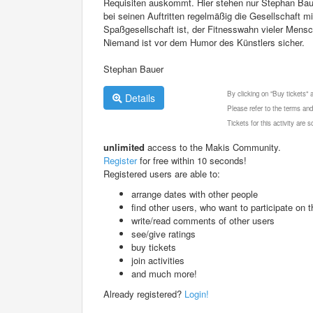
Requisiten auskommt. Hier stehen nur Stephan Bau
bei seinen Auftritten regelmäßig die Gesellschaft mi
Spaßgesellschaft ist, der Fitnesswahn vieler Mensc
Niemand ist vor dem Humor des Künstlers sicher.
Stephan Bauer
By clicking on "Buy tickets"
Details
Please refer to the terms and
Tickets for this activity are
unlimited
access to the Makis Community.
Register
for free within 10 seconds!
Registered users are able to:
arrange dates with other people
find other users, who want to participate on th
write/read comments of other users
see/give ratings
buy tickets
join activities
and much more!
Already registered?
Login!