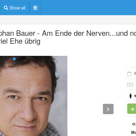
Show all
phan Bauer - Am Ende der Nerven...und n
iel Ehe übrig
0
M