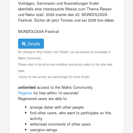
Vorträgen, Seminaren und Ausstellungen findet
ebenfalls eine interessante Messe zum Thema Reisen
und Natur statt. 2026 startet das 22. MUNDOLOGIA
Festival. Sicher dir jetzt Tickets und sei 2026 live dabei.
MUNDOLOGIA-Festival
Details
By clicking on "Buy tickets" and "Details" you are leaving the homepage of
Makis Community.
Please refer to the terms and conditions and privacy policy of the other web
page.
Tickets for this activity are sold through AD ticket GmbH.
unlimited
access to the Makis Community.
Register
for free within 10 seconds!
Registered users are able to:
arrange dates with other people
find other users, who want to participate on this
activity
write/read comments of other users
see/give ratings