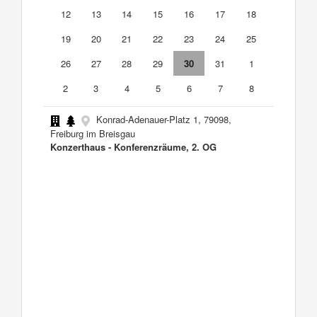
12
13
14
15
16
17
18
19
20
21
22
23
24
25
26
27
28
29
30
31
1
2
3
4
5
6
7
8
Konrad-Adenauer-Platz 1, 79098,
Freiburg im Breisgau
Konzerthaus - Konferenzräume, 2. OG